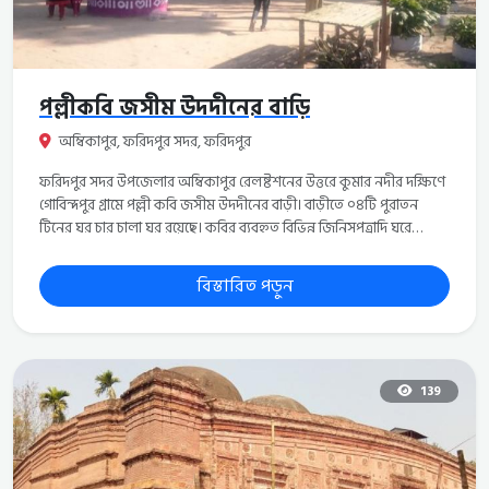
জন্য সরকারি যথাযথ পৃষ্টপোষকতা এবং প্রয়োজনীয় পদক্ষেপ নেওয়া জরুরী
বলে বিশেষজ্ঞরা মনে করেন।&nbsp;
পল্লীকবি জসীম উদদীনের বাড়ি
অম্বিকাপুর, ফরিদপুর সদর, ফরিদপুর
ফরিদপুর সদর উপজেলার অম্বিকাপুর রেলষ্টশনের উত্তরে কুমার নদীর দক্ষিণে
গোবিন্দপুর গ্রামে পল্লী কবি জসীম উদদীনের বাড়ী। বাড়ীতে ০৪টি পুরাতন
টিনের ঘর চার চালা ঘর রয়েছে। কবির ব্যবহ্নত বিভিন্ন জিনিসপত্রাদি ঘরে
সংরক্ষিত রয়েছে। কবির বিভিন্ন লেখা বাড়ীর চত্ত্বরে প্রদর্শন করা আছে। বাড়ীর
পূর্ব ও পশ্চিমে পোর্শিদের বসতবাড়ী এবং দক্ষিণে ছোট একটি পুকুর রয়েছে।
বিস্তারিত পড়ুন
বাড়ীর উত্তরে কবির কবর স্থান। কবর স্থানের পাশ্বেই পাকা রাস্তা ও কুমার নদী
আছে। কবি ১৪-০৩-১৯৭৬ খ্রিঃ হতে ডালিম গাছের তলে চির নিদ্রায় শায়িত
হয়েছেন। পুরো পারিবারি কবর স্থানটি রাস্তা থেকে উচু এবং পাকা করা, কবরের
চতুর্দিকে গ্রীলের বেষ্টুনী রয়েছে। এই কবরে কবি ছাড়াও যারা রয়েছেন তাদের
তালিকা নিচে দেওয়া হলো- ১। কবির পিতা- আনছার উদ্দিন মোল্লা ( মৃত্যুঃ
139
২৬-১১-১৯৪৩) । ২। কবির মাতা- আমেনা খাতুন (রাঙ্গা ছোটু) (মৃত্যুঃ
১৫-১০-১৯৫৩)।&nbsp; ৩। কবি পত্নী - বেগম মমতাজ জসীম উদ্দিন (মৃত্যুঃ
১৪-০১-২০০৬) ৪। বড় ছেলে - কামাল আনোয়ার (হাসু) ( মৃত্যুঃ
০৩-০৬-১৯৯০ ) ৫। বড় ছেলের স্ত্রী - জরিনা ( মৃত্যুঃ ৩০-০৬-১৯৬৩) ৬।