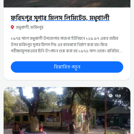
ফরিদপুর সুগার মিলস লিমিটেড, মধুখালী
মধুখালী, ফরিদপুর
১৯৭৪ সালে মধুখালী উপজেলার গাজনা ইউনিয়নে ১২৯.৯৭ একর জমির
উপর ফরিদপুর সুগার মিলস লিঃ এর কারখানা নির্মাণ করা হয়। কিন্ত
পরীক্ষামূলকভাবে চিনি উৎপাদন শুরু করা হয় ১৯৭৬ সাল থেকে। বানিজ্যিক
ভাবে তার পরের বছর অথাৎ ১৯৭৭ সাল থেকে চিনি উৎপাদন শুরু হয়। চিনি
উৎপাদনে যে যন্ত্রপাতিগুলো স্থাপন করা হয়েছে তা ষ্টর্ক ওয়ার্কস্পুর, নেদারল্যান্ড
বিস্তারিত পড়ুন
থেকে আনা হয়েছিলো। ফরিদপুর সুগার মিলের বার্ষিক আখ মাড়াই ক্ষমতা
১০১৬০ মে.টন এবং দৈনিক আখ মাড়াই ক্ষমতা ১০১৬ মে.টন। ১৯৭৪ সালে
নির্মিত এই খারখানাটি নির্মাণে ৮ কোটি ২৮ লক্ষ টাকা ব্যয় হয়েছিলো।
বর্তমানে সরকারি এই কারখানাটি ৩৫০ কোটি টাকার উপরে লোকসানে রয়েছে।
মিলটি দীর্ঘদিনের পুরাতন ও জরাজীর্ণ হওয়ায় অধিকাংশ মেশিনারিজের
159
কার্যক্ষমতা হ্রাস পেয়েছে। তাই পুরাতন যন্ত্রাংশ পরিবর্তন এবং আধুনিক যন্ত্রাংশ
প্রতিস্থাপন করে আধুনিকায়নের মাধ্যমে মিলের কার্যক্ষমতা বৃদ্ধি করা প্রয়োজন
বলে মিল কর্তৃপক্ষ মনে করেন।&nbsp; ফরিদপুর চিনি কলে সরাসরি আখ
থেকে চিনি উৎপাদন করা হয় যা স্বাস্থ্যসম্নত ও অধিক পুষ্টি সমৃদ্ধ। বাজারে
অন্যান্য চিনির থেকে এ মিলের উৎপাদিত চিনি ভেজাল এবং ক্ষতিকর
কেমিক্যাল মুক্ত। এ কারখানাটি পুনরায় লাভজনক প্রতিষ্ঠানে পরিনত করার