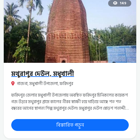
শ্রীধাম অঙ্গনে দিবস-রজনী অখন্ড মহানাম কীর্তন অব্যাহত রয়েছে।
149
গোয়ালচামট শ্রী অঙ্গনে ২৪ প্রহর ব্যাপী নাম কীর্তন হয়। প্রতিবছর সপ্তাহব্যাপী
নাম কীর্তনসহ জন্মোসব পালিত হয়।&nbsp;
মথুরাপুর দেউল, মধুখালী
গাজনা, মধুখালী উপজেলা, ফরিদপুর
ফরিদপুর জেলার মধুখালী উপজেলায় অবস্থিত ফরিদপুর চিনিকলের কয়েকশ
গজ উত্তরে মথুরাপুর গ্রামে কালের নীরব স্বাক্ষী হয়ে দাড়িয়ে আছে শত শত
বছরের আগের স্থাপত্য শিল্প মথুরাপুর দেউল। মধুরাপুর দেউল ষোড়শ শতাব্দীর
একটি স্থাপনা। এর গঠনপ্রকৃতি অনুসারে একে মন্দির বললে ভুল হবে না। এটি
একটি রেখা প্রকৃতির দেউল। মথুরাপুর দেউলটি ফরিদপুর জেলার মধুখালী
বিস্তারিত পড়ুন
উপজেলার গাজনা ইউনিয়নে অবস্থিত। কথিত আছে সংগ্রাম সিং নামক
বাংলার এক সেনাপতি এটি নির্মাণ করেছিলেন। খ্রিস্টপূর্ব ১৬৩৬ সালে ভূষণার