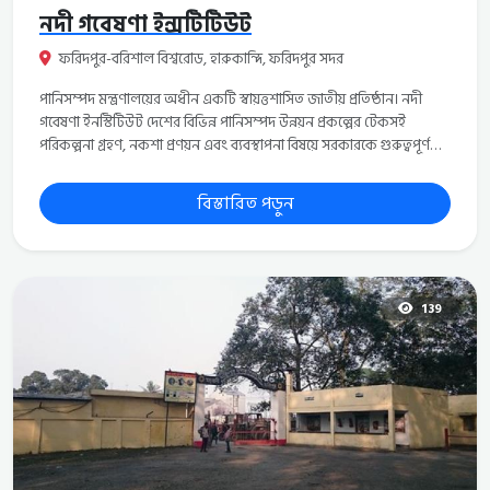
নদী গবেষণা ইন্সটিটিউট
ফরিদপুর-বরিশাল বিশ্বরোড, হারুকান্দি, ফরিদপুর সদর
পানিসম্পদ মন্ত্রণালয়ের অধীন একটি স্বায়ত্তশাসিত জাতীয় প্রতিষ্ঠান। নদী
গবেষণা ইনস্টিটিউট দেশের বিভিন্ন পানিসম্পদ উন্নয়ন প্রকল্পের টেকসই
পরিকল্পনা গ্রহণ, নকশা প্রণয়ন এবং ব্যবস্থাপনা বিষয়ে সরকারকে গুরুত্বপূর্ণ
সহায়তা প্রদান করে থাকে। এ ইনস্টিটিউটের বিভিন্ন কার্যক্রমের মধ্যে রয়েছে
ভৌত নমুনা সমীক্ষাকার্য পরিচালনা (physical model studies), বিভিন্ন
বিস্তারিত পড়ুন
মৃত্তিকা পরামিতি (parameters) নির্দেশনা, বিভিন্ন নির্মাণ উপকরণের গুণাগুণ
নিয়ন্ত্রণ, পানির গুণাগুণ বিশ্লেষণ, নদীবাহিত তলদেশীয়, ভাসমান এবং দ্রবীভূত
পলল বিশ্লেষণ। নদী গবেষণা ইনস্টিটিউট ১৯৭৭ সালে ঢাকায় প্রতিষ্ঠিত হয়
এবং ১৯৮৪ সালে এটি বাংলাদেশ পানি উন্নয়ন বোর্ডের (বিডব্লিউডিবি)
হাইড্রলিক গবেষণাগার হিসেবে পরিবৃদ্ধি লাভ করে । ১৯৮৯ সালে নদী গবেষণা
139
ইনস্টিটিউট ঢাকা হতে ফরিদপুর স্থানান্তর করা হয় এবং ১৯৯১ সালের ২০
আগস্ট এ ইনস্টিটিউট এক অধ্যাদেশ বলে (অধ্যাদেশ নং ৫৩, জুলাই ১৯৯০)
বিডব্লিউডিবি থেকে পৃথক হয়ে একটি জাতীয় স্বায়ত্তশাসিত প্রতিষ্ঠানে পরিণত
হয়। ফরিদপুর শহরের উপকণ্ঠে এ প্রতিষ্ঠানের সদর দপ্তর অবস্থিত। এখানে
একটি রেস্ট হাউজ এবং একটি মিলনায়তন রয়েছে।