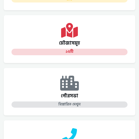
মৌজাসমূহ
১৫টি
পৌরসভা
বিস্তারিত দেখুন