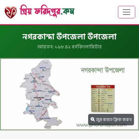
প্রিয় ফরিদপুর
.কম
নগরকান্দা উপজেলা উপজেলা
আয়তন: ১৯৮.৪২ বর্গকিলোমিটার
জুম করতে ক্লিক করুন